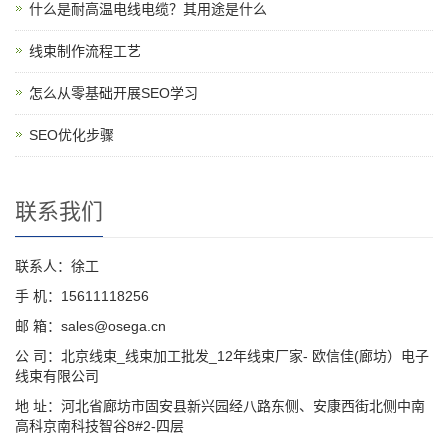
什么是耐高温电线电缆？其用途是什么
线束制作流程工艺
怎么从零基础开展SEO学习
SEO优化步骤
联系我们
联系人：徐工
手 机：15611118256
邮 箱：sales@osega.cn
公 司：北京线束_线束加工批发_12年线束厂家- 欧信佳(廊坊）电子
线束有限公司
地 址：河北省廊坊市固安县新兴园经八路东侧、安康西街北侧中南
高科京南科技智谷8#2-四层